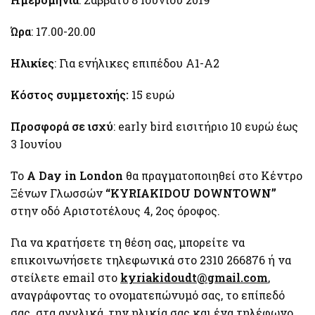
Ώρα
: 17.00-20.00
Ηλικίες
: Για ενήλικες επιπέδου Α1-Α2
Κόστος συμμετοχής:
15 ευρώ
Προσφορά σε ισχύ
: early bird εισιτήριο 10 ευρώ έως
3 Ιουνίου
Το
A Day in London
θα πραγματοποιηθεί στο Κέντρο
Ξένων Γλωσσών
“
KYRIAKIDOU
DOWNTOWN
”
στην οδό Αριστοτέλους 4, 2ος όροφος.
Για να κρατήσετε τη θέση σας, μπορείτε να
επικοινωνήσετε τηλεφωνικά στο 2310 266876 ή να
στείλετε email στο
kyriakidoudt@gmail.com
,
αναγράφοντας το ονοματεπώνυμό σας, το επίπεδό
σας στα αγγλικά, την ηλικία σας και ένα τηλέφωνο